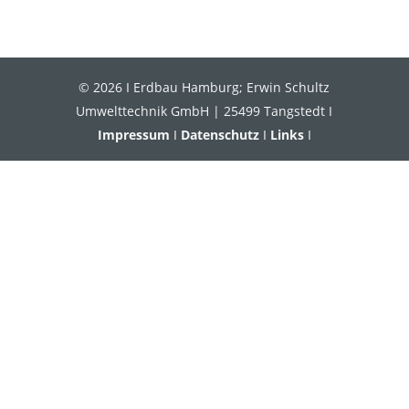
© 2026 I Erdbau Hamburg; Erwin Schultz
Umwelttechnik GmbH | 25499 Tangstedt I
Impressum
I
Datenschutz
I
Links
I