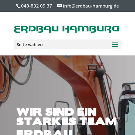
040-832 09 37
info@erdbau-hamburg.de
Seite wählen
WIR SIND EIN
STARKES TEAM
ERDBAU