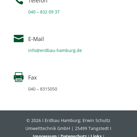

Telefon
040 – 832 09 37

E-Mail
info@erdbau-hamburg.de

Fax
040 – 8315050
© 2026 I Erdbau Hamburg; Erwin Schultz
Umwelttechnik GmbH | 25499 Tangstedt I
Impressum
I
Datenschutz
I
Links
I